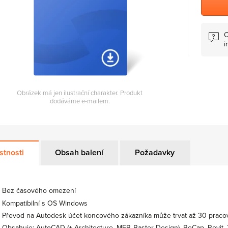
C
i
Obrázek má jen ilustrační charakter. Produkt
dodáváme e-mailem.
stnosti
Obsah balení
Požadavky
Bez časového omezení
Kompatibilní s OS Windows
Převod na Autodesk účet koncového zákazníka může trvat až 30 praco
Obsahuje: AutoCAD (+ Architecture, MEP, Raster Design), ReCap, Revit,