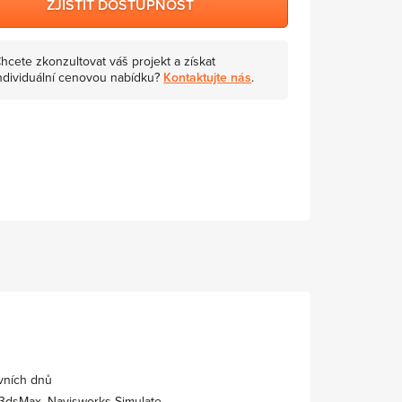
ZJISTIT DOSTUPNOST
hcete zkonzultovat váš projekt a získat
ndividuální cenovou nabídku?
Kontaktujte nás
.
vních dnů
 3dsMax, Navisworks Simulate