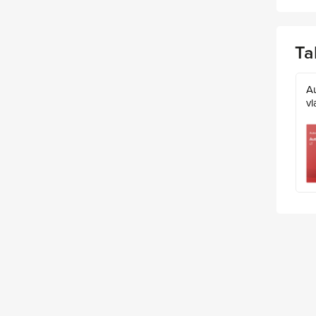
Ta
A
vl