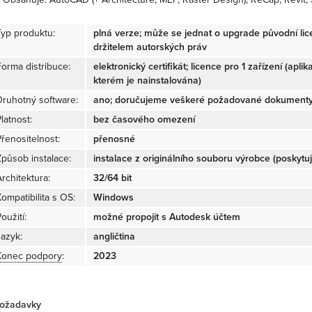
Typ produktu:
plná verze; může se jednat o upgrade původní li
držitelem autorských práv
Forma distribuce:
elektronický certifikát; licence pro 1 zařízení (apl
kterém je nainstalována)
Druhotný software:
ano; doručujeme veškeré požadované dokumenty 
latnost:
bez časového omezení
Přenositelnost:
přenosné
Způsob instalace:
instalace z originálního souboru výrobce (poskyt
rchitektura:
32/64 bit
ompatibilita s OS:
Windows
oužití:
možné propojit s Autodesk účtem
Jazyk:
angličtina
Konec podpory
:
2023
ožadavky