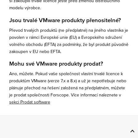
si zakoupili trvalé licence ještě před změnou distribučního
modelu výrobce.
Jsou trvalé VMware produkty přenositelné?
Převod trvalých produktů (ne předplatné) na jiného vlastníka je
povolen v rámci Evropské unie (EU) a Evropského sdružení
volného obchodu (EFTA) za podmínky, že byl produkt původně
zakoupen v EU nebo EFTA.
Mohu své VMware produkty prodat?
Ano, můžete. Pokud vaše společnost vlastní trvalé licence k
produktům VMware (verze 7.x a 8.x) a už je nepotřebuje nebo
plánuje přechod na řešení založená na předplatném, můžete
je prodat společnosti Forscope. Více informací naleznete v
sekci Prodat software