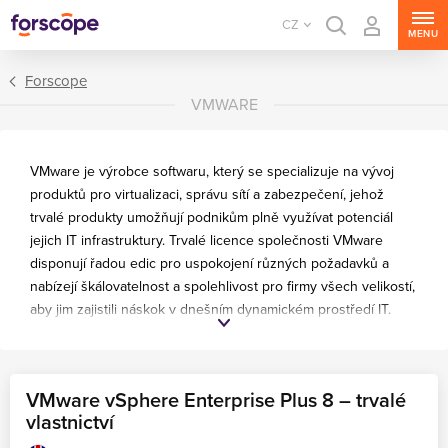
CZ
MENU
Forscope
VMWARE
VMware je výrobce softwaru, který se specializuje na vývoj
produktů pro virtualizaci, správu sítí a zabezpečení, jehož
trvalé produkty umožňují podnikům plně využívat potenciál
jejich IT infrastruktury. Trvalé licence společnosti VMware
disponují řadou edic pro uspokojení různých požadavků a
nabízejí škálovatelnost a spolehlivost pro firmy všech velikostí,
aby jim zajistili náskok v dnešním dynamickém prostředí IT.
FAQ
VMware vSphere Enterprise Plus 8 – trvalé
Jaké produkty vSphere je možné zakoupit?
vlastnictví
Kdy končí podpora produktům vSphere společnosti