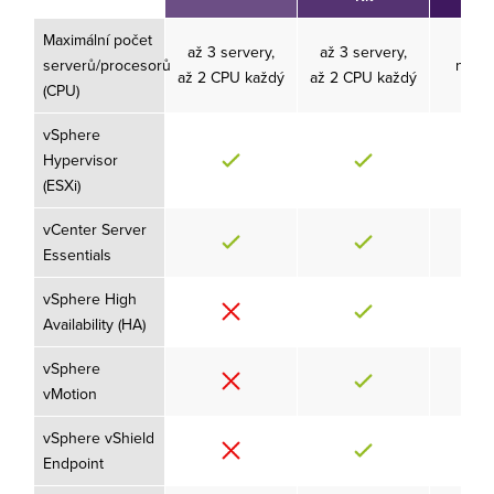
Maximální počet
až 3 servery,
až 3 servery,
serverů/procesorů
neom
až 2 CPU každý
až 2 CPU každý
(CPU)
vSphere
Hypervisor
(ESXi)
vCenter Server
Essentials
vSphere High
Availability (HA)
vSphere
vMotion
vSphere vShield
Endpoint