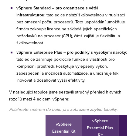
vSphere Standard –⁠⁠⁠⁠⁠⁠ pro organizace s větší
infrastrukturou
: tato edice nabízí škálovatelnou virtualizaci
bez omezení počtu procesorů. Toto uspořádání umožňuje
firmám zakoupit licence na základě jejich specifických
požadavků na procesor (CPU), čímž zajišťuje flexibilitu a
škálovatelnost.
vSphere Enterprise Plus –⁠⁠⁠⁠⁠⁠ pro podniky s vysokými nároky
:
tato edice zahrnuje pokročilé funkce a vlastnosti pro
komplexní prostředí. Poskytuje vylepšený výkon,
zabezpečení a možnosti automatizace, a umožňuje tak
inovovat a dosahovat vyšší efektivity.
V následující tabulce jsme sestavili stručný přehled hlavních
rozdílů mezi 4 edicemi vSphere:
Potáhněte směrem do boku pro zobrazení zbytku tabulky.
vSphere
vSphere
vSp
Essential Plus
Essential Kit
Sta
Kit