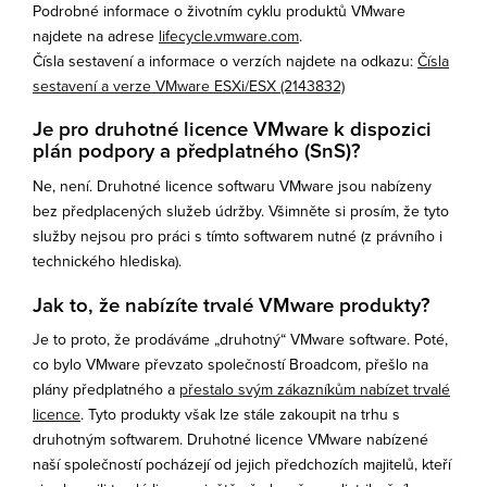
Podrobné informace o životním cyklu produktů VMware
najdete na adrese
lifecycle.vmware.com
.
Čísla sestavení a informace o verzích najdete na odkazu:
Čísla
sestavení a verze VMware ESXi/ESX (2143832)
Je pro druhotné licence VMware k dispozici
plán podpory a předplatného (SnS)?
Ne, není. Druhotné licence softwaru VMware jsou nabízeny
bez předplacených služeb údržby. Všimněte si prosím, že tyto
služby nejsou pro práci s tímto softwarem nutné (z právního i
technického hlediska).
Jak to, že nabízíte trvalé VMware produkty?
Je to proto, že prodáváme „druhotný“ VMware software. Poté,
co bylo VMware převzato společností Broadcom, přešlo na
plány předplatného a
přestalo svým zákazníkům nabízet trvalé
licence
. Tyto produkty však lze stále zakoupit na trhu s
druhotným softwarem. Druhotné licence VMware nabízené
naší společností pocházejí od jejich předchozích majitelů, kteří