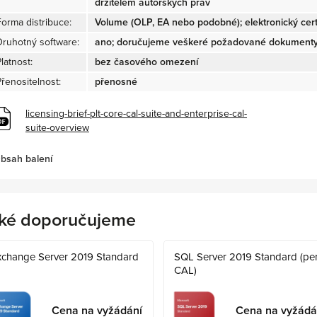
držitelem autorských práv
Forma distribuce:
Volume (OLP, EA nebo podobné); elektronický certi
Druhotný software:
ano; doručujeme veškeré požadované dokumenty 
latnost:
bez časového omezení
Přenositelnost:
přenosné
licensing-brief-plt-core-cal-suite-and-enterprise-cal-
suite-overview
bsah balení
ké doporučujeme
xchange Server 2019 Standard
SQL Server 2019 Standard (pe
CAL)
Cena na vyžádání
Cena na vyžádá