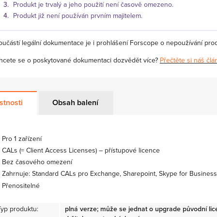
Produkt je trvalý a jeho použití není časově omezeno.
Produkt již není používán prvním majitelem.
oučástí legální dokumentace je i prohlášení Forscope o nepoužívání pro
hcete se o poskytované dokumentaci dozvědět více?
Přečtěte si náš člá
stnosti
Obsah balení
Pro 1 zařízení
CALs (= Client Access Licenses) – přístupové licence
Bez časového omezení
Zahrnuje: Standard CALs pro Exchange, Sharepoint, Skype for Business
Přenositelné
Typ produktu:
plná verze; může se jednat o upgrade původní li