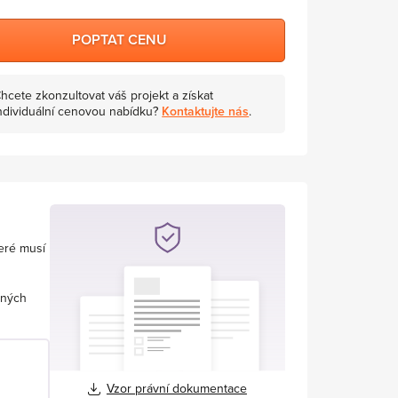
POPTAT CENU
hcete zkonzultovat váš projekt a získat
ndividuální cenovou nabídku?
Kontaktujte nás
.
teré musí
nných
Vzor právní dokumentace