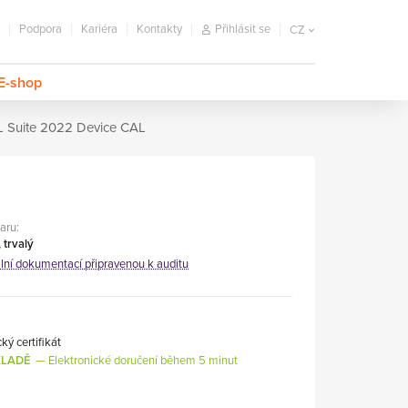
Podpora
Kariéra
Kontakty
Přihlásit se
CZ
E-shop
 Suite 2022 Device CAL
aru:
 trvalý
ální dokumentací připravenou k auditu
ký certifikát
KLADĚ
Elektronické doručení během 5 minut