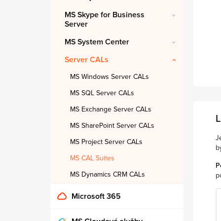
MS Skype for Business
Server
MS System Center
Server CALs
MS Windows Server CALs
MS SQL Server CALs
MS Exchange Server CALs
L
MS SharePoint Server CALs
J
MS Project Server CALs
b
MS CAL Suites
P
MS Dynamics CRM CALs
p
Microsoft 365