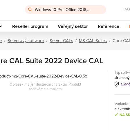
FAQ
Reseller program
Veřejný sektor
Reference
e
Serverový software
Server CALs
MS CAL Suites
Core CAL
re CAL Suite 2022 Device CAL
Typ softw
druhotný,
s leg
Obrázek má jen ilustrační charakter. Produkt
dodáváme e-mailem.
Varianta:
elektronic
NA S