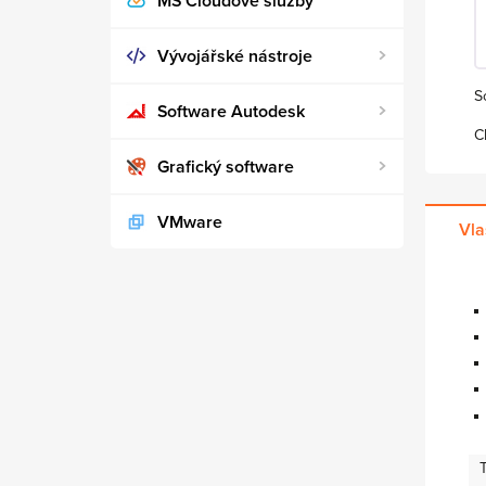
MS Cloudové služby
Vývojářské nástroje
S
Software Autodesk
C
Grafický software
VMware
Vla