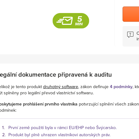
C
i
egální dokumentace připravená k auditu
elikož je tento produkt
druhotný software
, zákon definuje
4 podmínky
, k
ýt splněny pro legální převod vlastnictví softwaru.
oskytujeme prohlášení prvního vlastníka
potvrzující splnění všech záko
odmínek:
První země použití byla v rámci EU/EHP nebo Švýcarsko.
Produkt byl plně uhrazen vlastníkovi autorských práv.