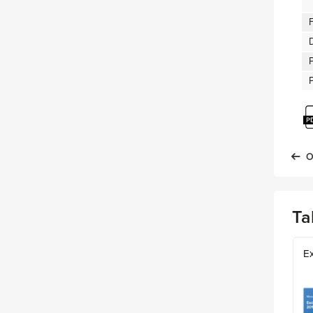
P
O
Ta
E