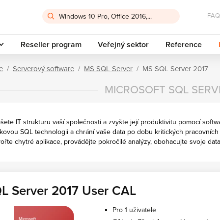
FAQ
Reseller program
Veřejný sektor
Reference
e
Serverový software
MS SQL Server
MS SQL Server 2017
MICROSOFT SQL SERV
šete IT strukturu vaší společnosti a zvyšte její produktivitu pomocí sof
kovou SQL technologii a chrání vaše data po dobu kritických pracovních
ořte chytré aplikace, provádějte pokročilé analýzy, obohacujte svoje data 
L Server 2017 User CAL
Pro 1 uživatele