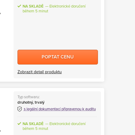
NA SKLADĚ
Elektronické doručení
během 5 minut
7
POPTAT CENU
Zobrazit detail produktu
Typ softwaru:
druhotný, trvalý
s legální dokumentací připravenou k auditu
NA SKLADĚ
Elektronické doručení
během 5 minut
7