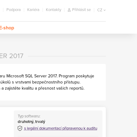
Podpora
Kariéra
Kontakty
Přihlásit se
CZ
E-shop
ER 2017
twaru Microsoft SQL Server 2017. Program poskytuje
 úkolů s vrstvami bezpečnostního přístupu.
a zajistěte kvalitu a přesnost vašich reportů.
Typ softwaru:
druhotný, trvalý
s legální dokumentací připravenou k auditu