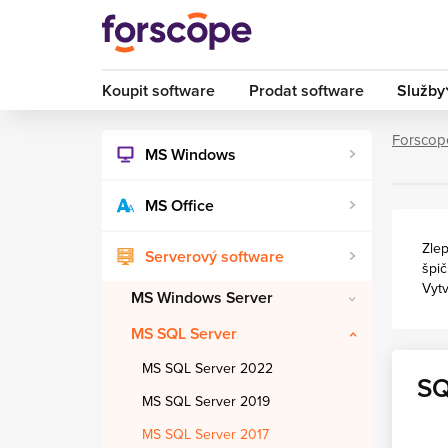
Koupit software
Prodat software
Služby
Forscop
MS Windows
MS Office
Zlep
Serverový software
špič
Vytv
MS Windows Server
MS SQL Server
MS SQL Server 2022
SQ
MS SQL Server 2019
MS SQL Server 2017