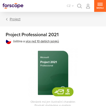
CZ
MENU
Project
Project Professional 2021
čeština a
více než 10 dalších jazyků
Office sady
Office aplikace
Obrázek má jen ilustrační charakter.
Produkt dodáváme e-mailem.