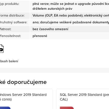
Typ produktu:
plná verze; může se jednat o upgrade původní li
držitelem autorských práv
Forma distribuce:
Volume (OLP, EA nebo podobné); elektronický certi
Druhotný software:
ano; doručujeme veškeré požadované dokumenty 
latnost:
bez časového omezení
Přenositelnost:
přenosné
bsah balení
ké doporučujeme
indows Server 2019 Standard
SQL Server 2019 Standard (pe
6 cores)
CAL)