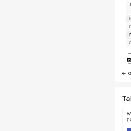
P
O
Ta
W
(1