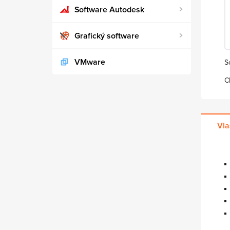
Software Autodesk
Grafický software
VMware
S
C
Vla