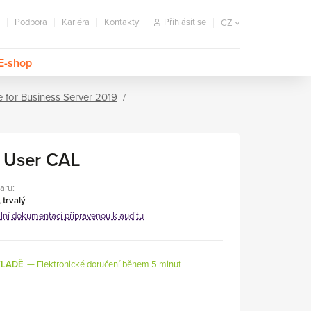
Podpora
Kariéra
Kontakty
Přihlásit se
CZ
E-shop
 for Business Server 2019
d User CAL
aru:
 trvalý
ální dokumentací připravenou k auditu
KLADĚ
Elektronické doručení během 5 minut