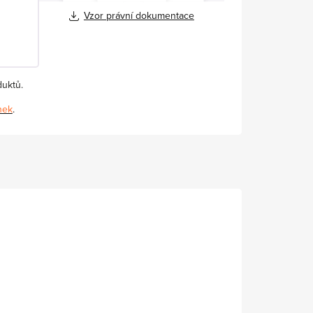
Vzor právní dokumentace
duktů.
nek
.