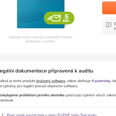
C
i
Obrázek má jen ilustrační charakter. Produkt
dodáváme e-mailem.
egální dokumentace připravená k auditu
elikož je tento produkt
druhotný software
, zákon definuje
4 podmínky
, k
ýt splněny pro legální převod vlastnictví softwaru.
oskytujeme prohlášení prvního vlastníka
potvrzující splnění všech záko
odmínek:
První země použití byla v rámci EU/EHP nebo Švýcarsko.