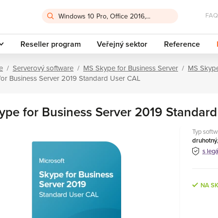
FAQ
Reseller program
Veřejný sektor
Reference
e
Serverový software
MS Skype for Business Server
MS Skype
for Business Server 2019 Standard User CAL
ype for Business Server 2019 Standar
Typ softw
druhotný,
s leg
NA S