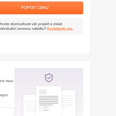
POPTAT CENU
hcete zkonzultovat váš projekt a získat
ndividuální cenovou nabídku?
Kontaktujte nás
.
teré musí
nných