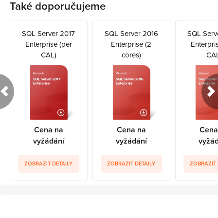
Také doporučujeme
SQL Server 2017
SQL Server 2016
SQL Serv
Enterprise (per
Enterprise (2
Enterpri
CAL)
cores)
CAL
Cena na
Cena na
Cena
vyžádání
vyžádání
vyžád
ZOBRAZIT DETAILY
ZOBRAZIT DETAILY
ZOBRAZIT 