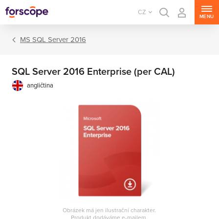
CZ
MENU
MS SQL Server 2016
SQL Server 2016 Enterprise (per CAL)
angličtina
MS Windows Server
MS SQL Server
MS Exchange Server
MS SharePoint Server
Obrázek má jen ilustrační charakter.
MS Project Server
Produkt dodáváme e-mailem.