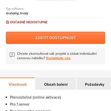
MS Skype for Business Server
Typ softwaru:
MS System Center
druhotný, trvalý
Server CALs
DOČASNĚ NEDOSTUPNÉ
ZJISTIT DOSTUPNOST
Chcete zkonzultovat váš projekt a získat individuální
cenovou nabídku?
Kontaktujte nás
.
Vlastnosti
Obsah balení
Požadavky
Přenositelné (online aktivace)
Pro 1 server