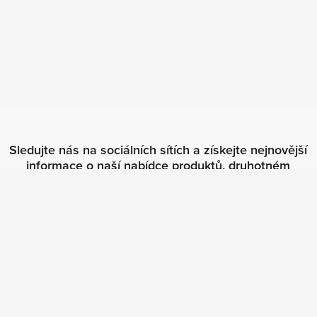
Sledujte nás na sociálních sítích a získejte nejnovější
informace o naší nabídce produktů, druhotném
softwaru a naší společnosti!
Hlavní menu
Koupit software