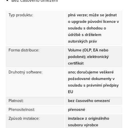
Bez časového omezení
Typ produktu:
plná verze; může se jednat
o upgrade původní licence v
souladu s dohodou o
údržbě s držitelem
autorských práv
Forma distribuce:
Volume (OLP, EA nebo
podobné); elektronický
certifikát
Druhotný software:
ano; doručujeme veškeré
požadované dokumenty v
souladu s právními předpisy
EU
Platnost:
bez časového omezení
Přenositelnost:
přenosné
Způsob instalace:
instalace z originálního
souboru výrobce