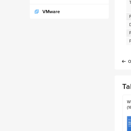
VMware
P
O
Ta
W
(1