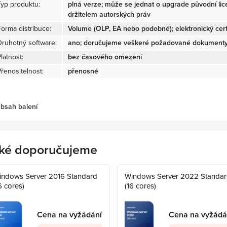
Typ produktu:
plná verze; může se jednat o upgrade původní li
držitelem autorských práv
Forma distribuce:
Volume (OLP, EA nebo podobné); elektronický certi
Druhotný software:
ano; doručujeme veškeré požadované dokumenty 
latnost:
bez časového omezení
Přenositelnost:
přenosné
bsah balení
ké doporučujeme
indows Server 2016 Standard
Windows Server 2022 Standa
6 cores)
(16 cores)
Cena na vyžádání
Cena na vyžádá