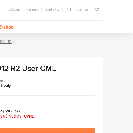
Podpora
Kariéra
Kontakty
Přihlásit se
CZ
E-shop
012 R2
012 R2 User CML
aru:
 trvalý
ký certifikát
SNĚ NEDOSTUPNÉ