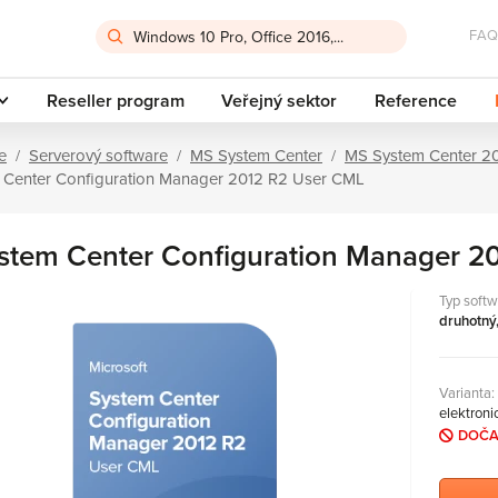
FAQ
Reseller program
Veřejný sektor
Reference
e
Serverový software
MS System Center
MS System Center 2
 Center Configuration Manager 2012 R2 User CML
stem Center Configuration Manager 2
Typ softw
druhotný,
Varianta:
elektronic
DOČA