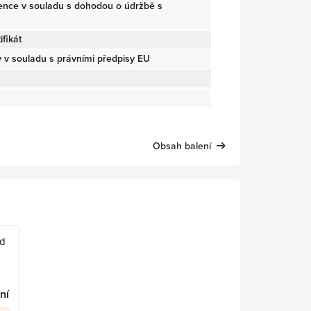
cence v souladu s dohodou o údržbě s
fikát
v souladu s právními předpisy EU
Obsah balení
rd
ní