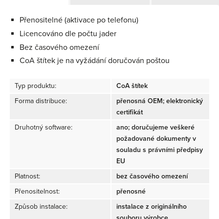
Přenositelné (aktivace po telefonu)
Licencováno dle počtu jader
Bez časového omezení
CoA štítek je na vyžádání doručován poštou
Typ produktu:
CoA štítek
Forma distribuce:
přenosná OEM; elektronický
certifikát
Druhotný software:
ano; doručujeme veškeré
požadované dokumenty v
souladu s právními předpisy
EU
Platnost:
bez časového omezení
Přenositelnost:
přenosné
Způsob instalace:
instalace z originálního
souboru výrobce