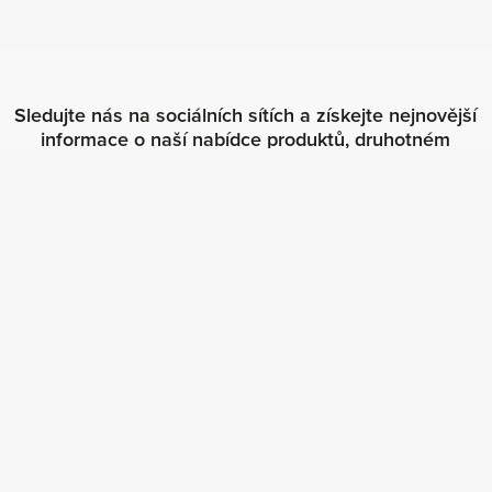
Sledujte nás na sociálních sítích a získejte nejnovější
informace o naší nabídce produktů, druhotném
softwaru a naší společnosti!
Hlavní menu
Koupit software
Prodat software
Ověření legálnosti softwarových licencí
Softwarový audit