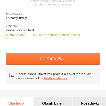
Obrázek má jen ilustrační charakter.
MS Skype for Business Server
Produkt dodáváme e-mailem.
MS System Center
Typ softwaru:
druhotný, trvalý
Server CALs
Varianta:
elektronický certifikát
NA SKLADĚ
Elektronické doručení během 5 minut
POPTAT CENU
Chcete zkonzultovat váš projekt a získat individuální
cenovou nabídku?
Kontaktujte nás
.
Vlastnosti
Obsah balení
Požadavky