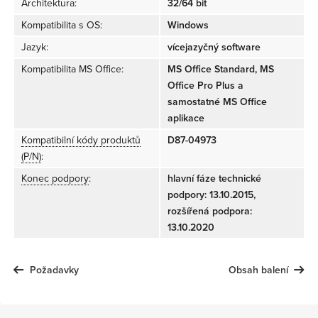
Architektura:
32/64 bit
Kompatibilita s OS:
Windows
Jazyk:
vícejazyčný software
Kompatibilita MS Office:
MS Office Standard, MS
Office Pro Plus a
samostatné MS Office
aplikace
Kompatibilní kódy produktů
D87-04973
(P/N)
:
Konec podpory
:
hlavní fáze technické
podpory: 13.10.2015,
rozšířená podpora:
13.10.2020
Požadavky
Obsah balení