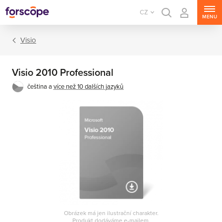
CZ
MENU
Visio
Visio 2010 Professional
čeština a
více než 10 dalších jazyků
Office sady
Office aplikace
Obrázek má jen ilustrační charakter.
Produkt dodáváme e-mailem.